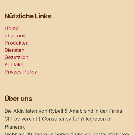
Nützliche Links
Home
über uns
Produkten
Diensten
Gezetzlich
Kontakt
Privacy Policy
Über uns
Die Aktivitäten von Rybell & Amab sind in der Firma
C
I
CIP bv vereint (
onsultancy for
ntegration of
P
laners).
Mehr als 30 Jahre im Verkauf und der Installation von