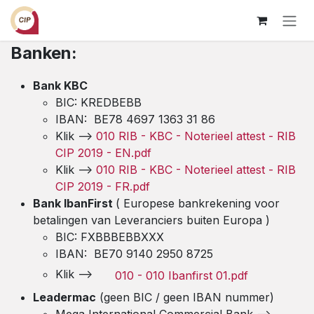
Zum Inhalt springen
Banken:
Bank KBC
BIC: KREDBEBB
IBAN:
BE78 4697 1363 31 86
Klik -->
010 RIB - KBC - Noterieel attest - RIB
CIP 2019 - EN.pdf
Klik -->
010 RIB - KBC - Noterieel attest - RIB
CIP 2019 - FR.pdf
Bank IbanFirst
( Europese bankrekening voor
betalingen van Leveranciers buiten Europa )
BIC: FXBBBEBBXXX
IBAN:
BE70 9140 2950 8725
Klik -->
010
- 010 Ibanfirst 01.pdf
Leadermac
(geen BIC / geen IBAN nummer)
Mega International Commercial Bank -->