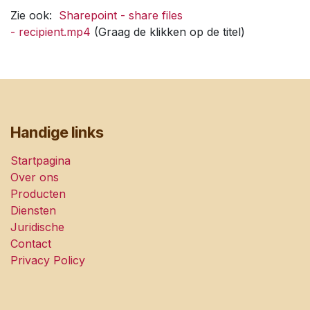
Zie ook:
Sharepoint - share files
- recipient.mp4
(Graag de klikken op de titel)
Handige links
Startpagina
Over ons
Producten
Diensten
Juridische
Contact
Privacy Policy