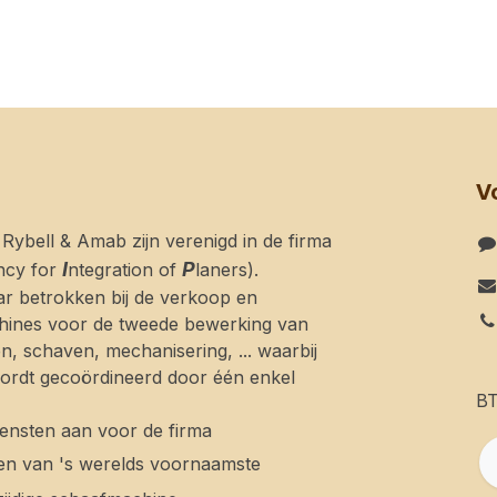
V
n Rybell & Amab zijn verenigd in de firma
I
P
ncy for
ntegration of
laners).
ar betrokken bij de verkoop en
achines voor de tweede bewerking van
n, schaven, mechanisering, ... waarbij
wordt gecoördineerd door één enkel
BT
diensten aan voor de firma
een van 's werelds voornaamste