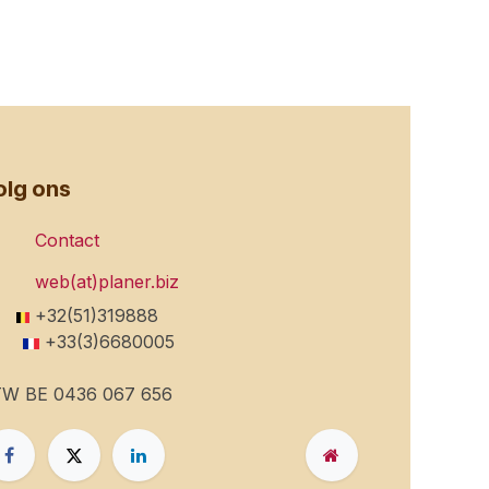
olg ons
Contact
web(at)planer.biz
+32(51)319888
+33(3)6680005
W BE 0436 067 656