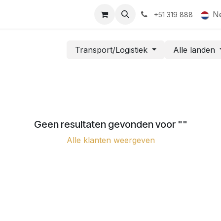
Juridisch
Blog
Afspraak
Deel dok's
Download
Ev
N
+51 319 888
Transport/Logistiek
Alle landen
Geen resultaten gevonden voor "
"
Alle klanten weergeven